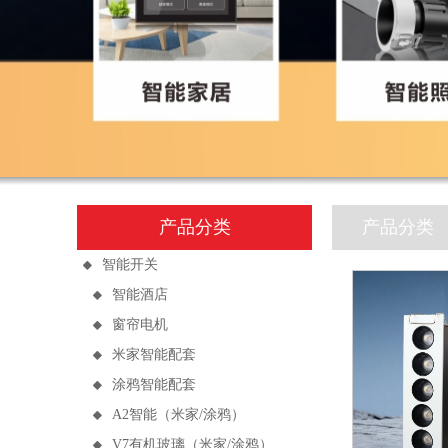
产品分类
产品分类
智能开关

智能酒店

窗帘电机

米家智能配套

涂鸦智能配套

A2智能（米家/涂鸦）

V7有机玻璃（米家/涂鸦）
