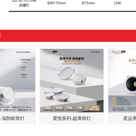
荐
-深防眩筒灯
星悦系列-超薄筒灯
星运系