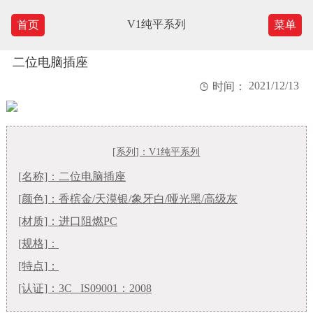
V1纯平系列
首页
菜单
二位电脑插座
2021/12/13

时间：
[系列]：V1纯平系列
[名称]：二位电脑插座
[颜色]：
香槟金/天漠银/象牙白/哑光黑/高级灰
[材质]：进口阻燃PC
[规格]：
[特点]：
[认证]：3C IS09001：2008